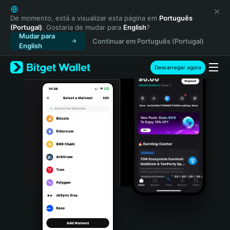
English
日本語
De momento, está a visualizar esta página em
Português
(Portugal)
. Gostaria de mudar para
English
?
Tiếng Việt
Mudar para
Continuar em Português (Portugal)
Русский
English
Español (Latinoamérica)
Türkçe
Descarregar agora
Italiano
Français
Deutsch
简体中文
繁體中文
Português (Portugal)
Bahasa Indonesia
ภาษาไทย
हिन्दी
বাংলা
Español
Português (Brasil)
Español (Argentina)