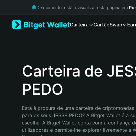
English
De momento, está a visualizar esta página em
Por
日本語
Tiếng Việt
Carteira
Cartão
Swap
Ear
Русский
Español (Latinoamérica)
Türkçe
Italiano
Français
Deutsch
Carteira de JE
简体中文
繁體中文
PEDO
Português (Portugal)
Bahasa Indonesia
ภาษาไทย
हिन्दी
Está à procura de uma carteira de criptomoedas f
বাংলা
para os seus JESSE PEDO? A Bitget Wallet é a su
Español
escolha. A Bitget Wallet conta com a confiança d
Português (Brasil)
utilizadores e permite-lhe explorar livremente a
Español (Argentina)