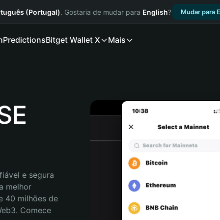
tuguês (Portugal)
. Gostaria de mudar para
English
?
Mudar para E
n
Predictions
Bitget Wallet X
Mais
SSE
iável e segura 
a melhor 
e 40 milhões de 
 Web3. Comece 