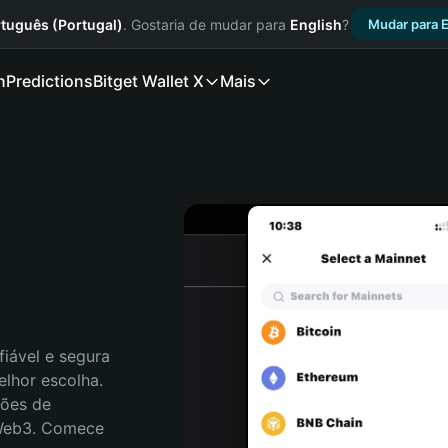
tuguês (Portugal)
. Gostaria de mudar para
English
?
Mudar para E
n
Predictions
Bitget Wallet X
Mais
iável e segura 
lhor escolha. 
ões de 
 Web3. Comece 