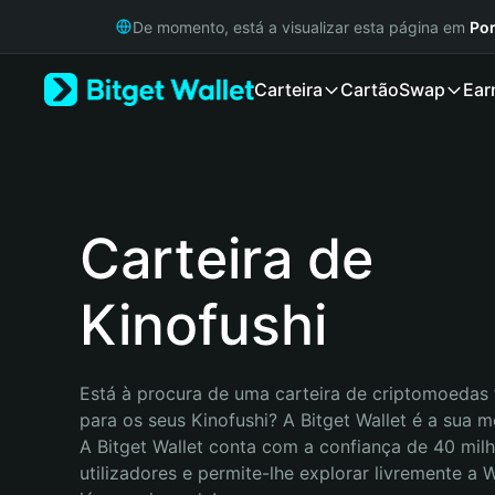
English
De momento, está a visualizar esta página em
Por
日本語
Tiếng Việt
Carteira
Cartão
Swap
Ear
Русский
Español (Latinoamérica)
Türkçe
Italiano
Français
Deutsch
Carteira de
简体中文
繁體中文
Kinofushi
Português (Portugal)
Bahasa Indonesia
ภาษาไทย
हिन्दी
Está à procura de uma carteira de criptomoedas f
বাংলা
para os seus Kinofushi? A Bitget Wallet é a sua me
Español
A Bitget Wallet conta com a confiança de 40 milh
Português (Brasil)
utilizadores e permite-lhe explorar livremente a
Español (Argentina)