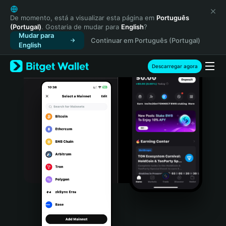
English
日本語
De momento, está a visualizar esta página em
Português
(Portugal)
. Gostaria de mudar para
English
?
Tiếng Việt
Mudar para
Continuar em Português (Portugal)
Русский
English
Español (Latinoamérica)
Türkçe
Descarregar agora
Italiano
Français
Deutsch
简体中文
繁體中文
Português (Portugal)
Bahasa Indonesia
ภาษาไทย
हिन्दी
বাংলা
Español
Português (Brasil)
Español (Argentina)