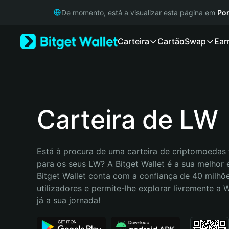
English
De momento, está a visualizar esta página em
Por
日本語
Tiếng Việt
Carteira
Cartão
Swap
Ear
Русский
Español (Latinoamérica)
Türkçe
Italiano
Français
Deutsch
Carteira de LW
简体中文
繁體中文
Português (Portugal)
Está à procura de uma carteira de criptomoedas f
Bahasa Indonesia
para os seus LW? A Bitget Wallet é a sua melhor e
ภาษาไทย
Bitget Wallet conta com a confiança de 40 milhõe
हिन्दी
utilizadores e permite-lhe explorar livremente a
বাংলা
já a sua jornada!
Español
Português (Brasil)
Español (Argentina)