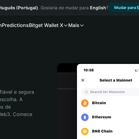
tuguês (Portugal)
. Gostaria de mudar para
English
?
Mudar para E
n
Predictions
Bitget Wallet X
Mais
iável e segura 
scolha. A 
s de 
 Web3. Comece 