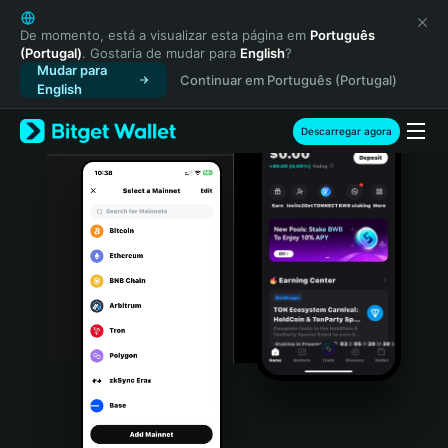
English
日本語
De momento, está a visualizar esta página em
Português
(Portugal)
. Gostaria de mudar para
English
?
Tiếng Việt
Mudar para
Continuar em Português (Portugal)
Русский
English
Español (Latinoamérica)
Türkçe
Descarregar agora
Italiano
Français
Deutsch
简体中文
繁體中文
Português (Portugal)
Bahasa Indonesia
ภาษาไทย
हिन्दी
বাংলা
Español
Português (Brasil)
Español (Argentina)