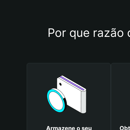
Por que razão 
Armazene o seu
Obt