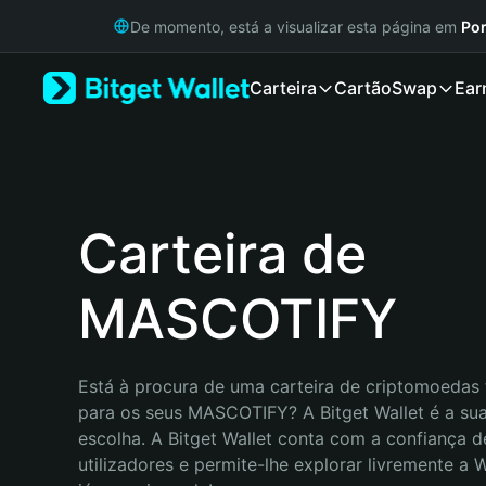
English
De momento, está a visualizar esta página em
Por
日本語
Tiếng Việt
Carteira
Cartão
Swap
Ear
Русский
Español (Latinoamérica)
Türkçe
Italiano
Français
Deutsch
Carteira de
简体中文
繁體中文
MASCOTIFY
Português (Portugal)
Bahasa Indonesia
ภาษาไทย
हिन्दी
Está à procura de uma carteira de criptomoedas f
বাংলা
para os seus MASCOTIFY? A Bitget Wallet é a sua
Español
escolha. A Bitget Wallet conta com a confiança d
Português (Brasil)
utilizadores e permite-lhe explorar livremente a
Español (Argentina)