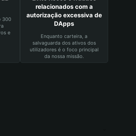
relacionados com a
autorização excessiva de
e 300
DApps
ra
vos e
Enquanto carteira, a
salvaguarda dos ativos dos
utilizadores é o foco principal
da nossa missão.