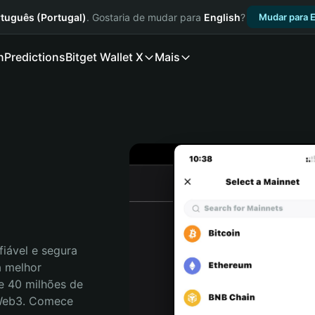
tuguês (Portugal)
. Gostaria de mudar para
English
?
Mudar para E
n
Predictions
Bitget Wallet X
Mais
iável e segura 
 melhor 
e 40 milhões de 
 Web3. Comece 