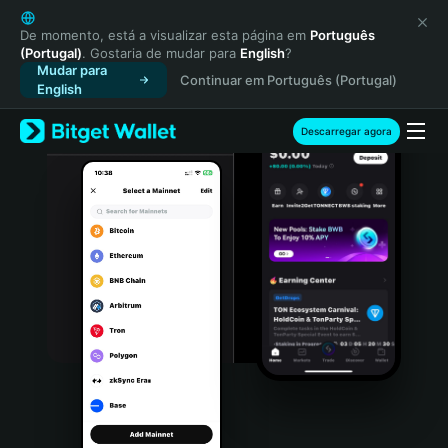
English
日本語
De momento, está a visualizar esta página em
Português
(Portugal)
. Gostaria de mudar para
English
?
Tiếng Việt
Mudar para
Continuar em Português (Portugal)
Русский
English
Español (Latinoamérica)
Türkçe
Descarregar agora
Italiano
Français
Deutsch
简体中文
繁體中文
Português (Portugal)
Bahasa Indonesia
ภาษาไทย
हिन्दी
বাংলা
Español
Português (Brasil)
Español (Argentina)