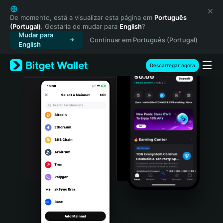
English
日本語
De momento, está a visualizar esta página em
Português
(Portugal)
. Gostaria de mudar para
English
?
Tiếng Việt
Mudar para
Continuar em Português (Portugal)
Русский
English
Español (Latinoamérica)
Türkçe
Descarregar agora
Italiano
Français
Deutsch
简体中文
繁體中文
Português (Portugal)
Bahasa Indonesia
ภาษาไทย
हिन्दी
বাংলা
Español
Português (Brasil)
Español (Argentina)