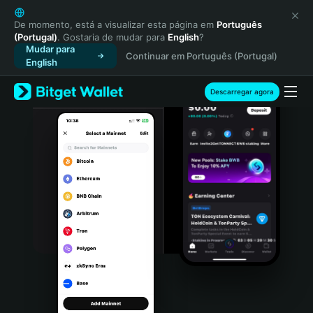
English
日本語
De momento, está a visualizar esta página em
Português
(Portugal)
. Gostaria de mudar para
English
?
Tiếng Việt
Mudar para
Continuar em Português (Portugal)
Русский
English
Español (Latinoamérica)
Türkçe
Descarregar agora
Italiano
Français
Deutsch
简体中文
繁體中文
Português (Portugal)
Bahasa Indonesia
ภาษาไทย
हिन्दी
বাংলা
Español
Português (Brasil)
Español (Argentina)