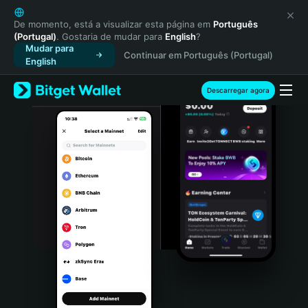
English
日本語
De momento, está a visualizar esta página em
Português
(Portugal)
. Gostaria de mudar para
English
?
Tiếng Việt
Mudar para
Continuar em Português (Portugal)
Русский
English
Español (Latinoamérica)
Türkçe
Descarregar agora
Italiano
Français
Deutsch
简体中文
繁體中文
Português (Portugal)
Bahasa Indonesia
ภาษาไทย
हिन्दी
বাংলা
Español
Português (Brasil)
Español (Argentina)