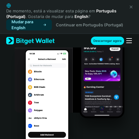
English
日本語
De momento, está a visualizar esta página em
Português
(Portugal)
. Gostaria de mudar para
English
?
Tiếng Việt
Mudar para
Continuar em Português (Portugal)
Русский
English
Español (Latinoamérica)
Türkçe
Descarregar agora
Italiano
Français
Deutsch
简体中文
繁體中文
Português (Portugal)
Bahasa Indonesia
ภาษาไทย
हिन्दी
বাংলা
Español
Português (Brasil)
Español (Argentina)