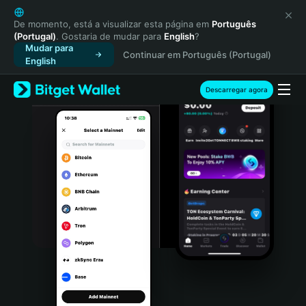
English
日本語
De momento, está a visualizar esta página em
Português
(Portugal)
. Gostaria de mudar para
English
?
Tiếng Việt
Mudar para
Continuar em Português (Portugal)
Русский
English
Español (Latinoamérica)
Türkçe
Descarregar agora
Italiano
Français
Deutsch
简体中文
繁體中文
Português (Portugal)
Bahasa Indonesia
ภาษาไทย
हिन्दी
বাংলা
Español
Português (Brasil)
Español (Argentina)