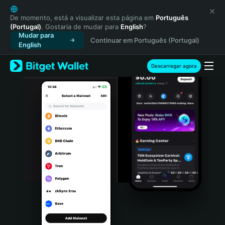
English
日本語
De momento, está a visualizar esta página em
Português
(Portugal)
. Gostaria de mudar para
English
?
Tiếng Việt
Mudar para
Continuar em Português (Portugal)
Русский
English
Español (Latinoamérica)
Türkçe
Descarregar agora
Italiano
Français
Deutsch
简体中文
繁體中文
Português (Portugal)
Bahasa Indonesia
ภาษาไทย
हिन्दी
বাংলা
Español
Português (Brasil)
Español (Argentina)