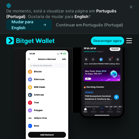
English
日本語
De momento, está a visualizar esta página em
Português
(Portugal)
. Gostaria de mudar para
English
?
Tiếng Việt
Mudar para
Continuar em Português (Portugal)
Русский
English
Español (Latinoamérica)
Türkçe
Descarregar agora
Italiano
Français
Deutsch
简体中文
繁體中文
Português (Portugal)
Bahasa Indonesia
ภาษาไทย
हिन्दी
বাংলা
Español
Português (Brasil)
Español (Argentina)