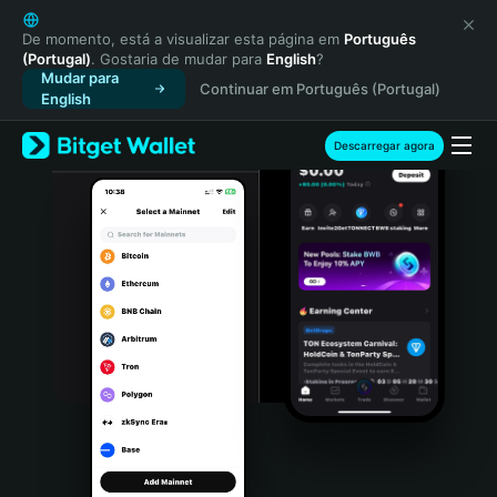
English
日本語
De momento, está a visualizar esta página em
Português
(Portugal)
. Gostaria de mudar para
English
?
Tiếng Việt
Mudar para
Continuar em Português (Portugal)
Русский
English
Español (Latinoamérica)
Türkçe
Descarregar agora
Italiano
Français
Deutsch
简体中文
繁體中文
Português (Portugal)
Bahasa Indonesia
ภาษาไทย
हिन्दी
বাংলা
Español
Português (Brasil)
Español (Argentina)