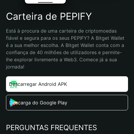
Carteira de PEPIFY
Está à procura de uma carteira de criptomoedas 
fiável e segura para os seus PEPIFY? A Bitget Wallet 
é a sua melhor escolha. A Bitget Wallet conta com a 
confiança de 40 milhões de utilizadores e permite-
lhe explorar livremente a Web3. Comece já a sua 
jornada!
Descarregar Android APK
Descarga do Google Play
PERGUNTAS FREQUENTES