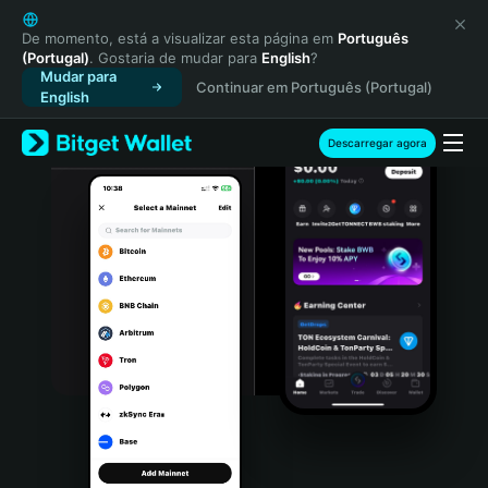
English
日本語
De momento, está a visualizar esta página em
Português
(Portugal)
. Gostaria de mudar para
English
?
Tiếng Việt
Mudar para
Continuar em Português (Portugal)
Русский
English
Español (Latinoamérica)
Türkçe
Descarregar agora
Italiano
Français
Deutsch
简体中文
繁體中文
Português (Portugal)
Bahasa Indonesia
ภาษาไทย
हिन्दी
বাংলা
Español
Português (Brasil)
Español (Argentina)