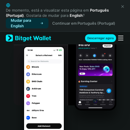
English
日本語
De momento, está a visualizar esta página em
Português
(Portugal)
. Gostaria de mudar para
English
?
Tiếng Việt
Mudar para
Continuar em Português (Portugal)
Русский
English
Español (Latinoamérica)
Türkçe
Descarregar agora
Italiano
Français
Deutsch
简体中文
繁體中文
Português (Portugal)
Bahasa Indonesia
ภาษาไทย
हिन्दी
বাংলা
Español
Português (Brasil)
Español (Argentina)