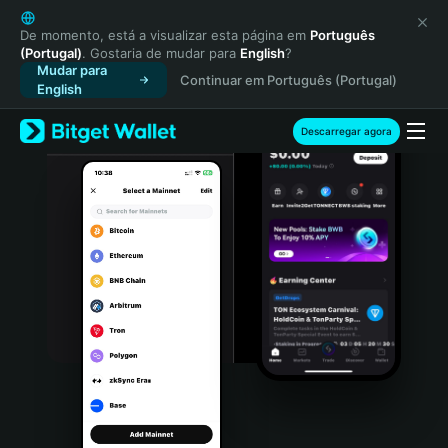
English
日本語
De momento, está a visualizar esta página em
Português
(Portugal)
. Gostaria de mudar para
English
?
Tiếng Việt
Mudar para
Continuar em Português (Portugal)
Русский
English
Español (Latinoamérica)
Türkçe
Descarregar agora
Italiano
Français
Deutsch
简体中文
繁體中文
Português (Portugal)
Bahasa Indonesia
ภาษาไทย
हिन्दी
বাংলা
Español
Português (Brasil)
Español (Argentina)