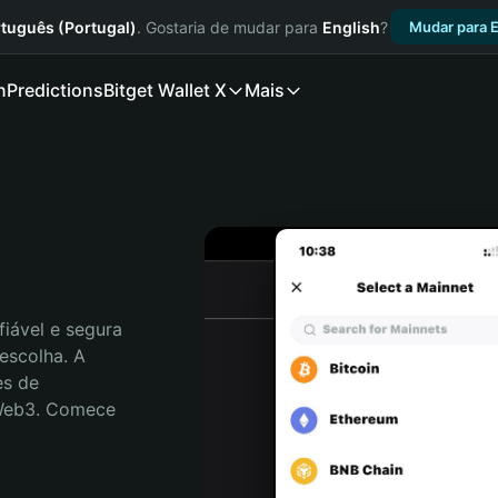
tuguês (Portugal)
. Gostaria de mudar para
English
?
Mudar para E
n
Predictions
Bitget Wallet X
Mais
iável e segura 
escolha. A 
s de 
 Web3. Comece 