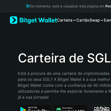
English
De momento, está a visualizar esta página em
Por
日本語
Tiếng Việt
Carteira
Cartão
Swap
Ear
Русский
Español (Latinoamérica)
Türkçe
Italiano
Français
Deutsch
Carteira de SGL
简体中文
繁體中文
Português (Portugal)
Está à procura de uma carteira de criptomoedas f
Bahasa Indonesia
para os seus SGL? A Bitget Wallet é a sua melhor 
ภาษาไทย
Bitget Wallet conta com a confiança de 40 milhõe
हिन्दी
utilizadores e permite-lhe explorar livremente a
বাংলা
já a sua jornada!
Español
Português (Brasil)
Español (Argentina)