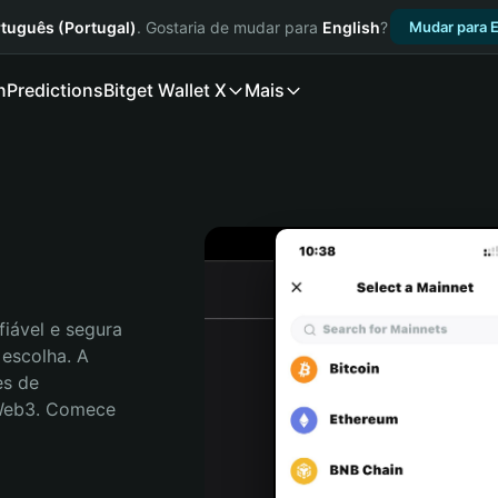
tuguês (Portugal)
. Gostaria de mudar para
English
?
Mudar para E
n
Predictions
Bitget Wallet X
Mais
iável e segura 
escolha. A 
s de 
 Web3. Comece 