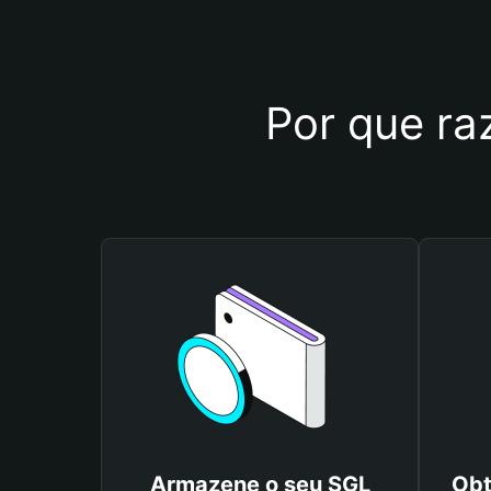
Por que raz
Armazene o seu SGL
Obt