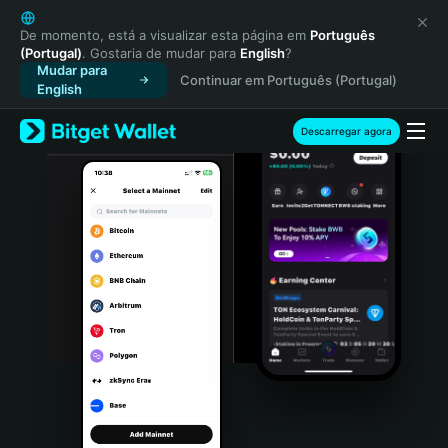
English
日本語
De momento, está a visualizar esta página em
Português
(Portugal)
. Gostaria de mudar para
English
?
Tiếng Việt
Mudar para
Continuar em Português (Portugal)
Русский
English
Español (Latinoamérica)
Türkçe
Descarregar agora
Italiano
Français
Deutsch
简体中文
繁體中文
Português (Portugal)
Bahasa Indonesia
ภาษาไทย
हिन्दी
বাংলা
Español
Português (Brasil)
Español (Argentina)