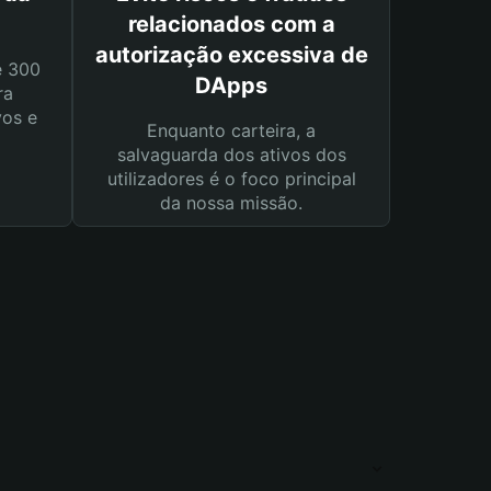
relacionados com a
autorização excessiva de
e 300
DApps
ra
vos e
Enquanto carteira, a
salvaguarda dos ativos dos
utilizadores é o foco principal
da nossa missão.