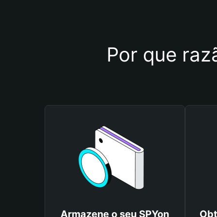
Por que razã
Armazene o seu SPYon
Obt