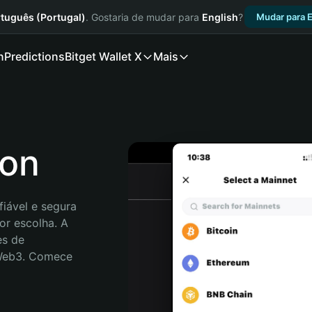
tuguês (Portugal)
. Gostaria de mudar para
English
?
Mudar para E
n
Predictions
Bitget Wallet X
Mais
Yon
iável e segura 
r escolha. A 
s de 
 Web3. Comece 