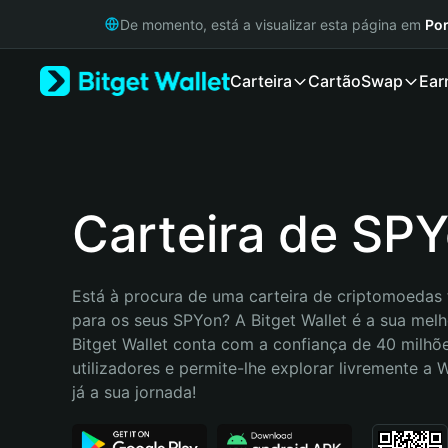
English
De momento, está a visualizar esta página em
Por
日本語
Tiếng Việt
Carteira
Cartão
Swap
Ear
Русский
Español (Latinoamérica)
Türkçe
Italiano
Français
Deutsch
Carteira de SP
简体中文
繁體中文
Português (Portugal)
Está à procura de uma carteira de criptomoedas f
Bahasa Indonesia
para os seus SPYon? A Bitget Wallet é a sua melho
ภาษาไทย
Bitget Wallet conta com a confiança de 40 milhõe
हिन्दी
utilizadores e permite-lhe explorar livremente a
বাংলা
já a sua jornada!
Español
Português (Brasil)
Español (Argentina)