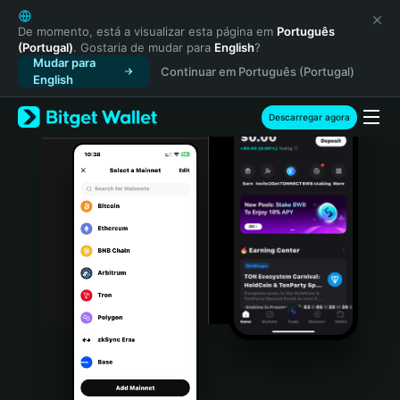
English
日本語
De momento, está a visualizar esta página em
Português
(Portugal)
. Gostaria de mudar para
English
?
Tiếng Việt
Mudar para
Continuar em Português (Portugal)
Русский
English
Español (Latinoamérica)
Türkçe
Descarregar agora
Italiano
Français
Deutsch
简体中文
繁體中文
Português (Portugal)
Bahasa Indonesia
ภาษาไทย
हिन्दी
বাংলা
Español
Português (Brasil)
Español (Argentina)