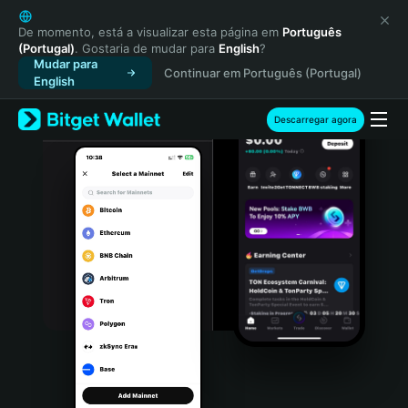
English
日本語
De momento, está a visualizar esta página em
Português
(Portugal)
. Gostaria de mudar para
English
?
Tiếng Việt
Mudar para
Continuar em Português (Portugal)
Русский
English
Español (Latinoamérica)
Türkçe
Descarregar agora
Italiano
Français
Deutsch
简体中文
繁體中文
Português (Portugal)
Bahasa Indonesia
ภาษาไทย
हिन्दी
বাংলা
Español
Português (Brasil)
Español (Argentina)