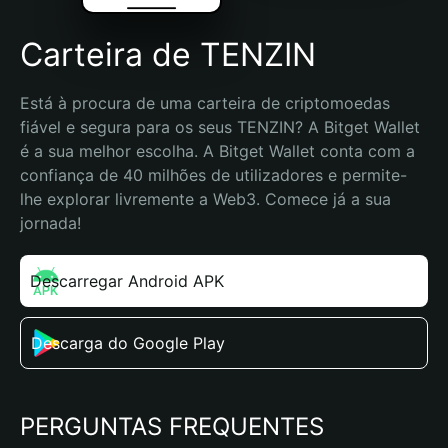
Carteira de TENZIN
Está à procura de uma carteira de criptomoedas 
fiável e segura para os seus TENZIN? A Bitget Wallet 
é a sua melhor escolha. A Bitget Wallet conta com a 
confiança de 40 milhões de utilizadores e permite-
lhe explorar livremente a Web3. Comece já a sua 
jornada!
Descarregar Android APK
Descarga do Google Play
PERGUNTAS FREQUENTES