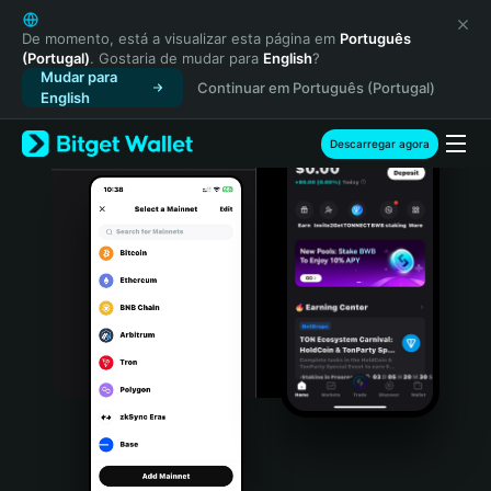
English
日本語
De momento, está a visualizar esta página em
Português
(Portugal)
. Gostaria de mudar para
English
?
Tiếng Việt
Mudar para
Continuar em Português (Portugal)
Русский
English
Español (Latinoamérica)
Türkçe
Descarregar agora
Italiano
Français
Deutsch
简体中文
繁體中文
Português (Portugal)
Bahasa Indonesia
ภาษาไทย
हिन्दी
বাংলা
Español
Português (Brasil)
Español (Argentina)