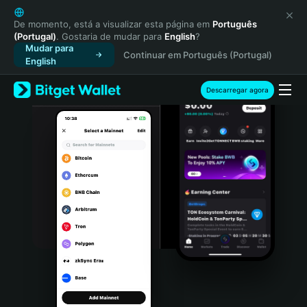
English
日本語
De momento, está a visualizar esta página em
Português
(Portugal)
. Gostaria de mudar para
English
?
Tiếng Việt
Mudar para
Continuar em Português (Portugal)
Русский
English
Español (Latinoamérica)
Türkçe
Descarregar agora
Italiano
Français
Deutsch
简体中文
繁體中文
Português (Portugal)
Bahasa Indonesia
ภาษาไทย
हिन्दी
বাংলা
Español
Português (Brasil)
Español (Argentina)