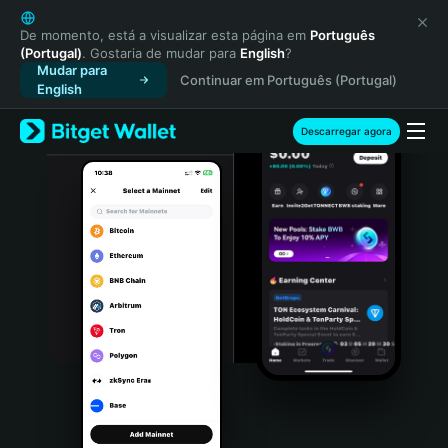
English
日本語
De momento, está a visualizar esta página em
Português
(Portugal)
. Gostaria de mudar para
English
?
Tiếng Việt
Mudar para
Continuar em Português (Portugal)
Русский
English
Español (Latinoamérica)
Türkçe
Descarregar agora
Italiano
Français
Deutsch
简体中文
繁體中文
Português (Portugal)
Bahasa Indonesia
ภาษาไทย
हिन्दी
বাংলা
Español
Português (Brasil)
Español (Argentina)