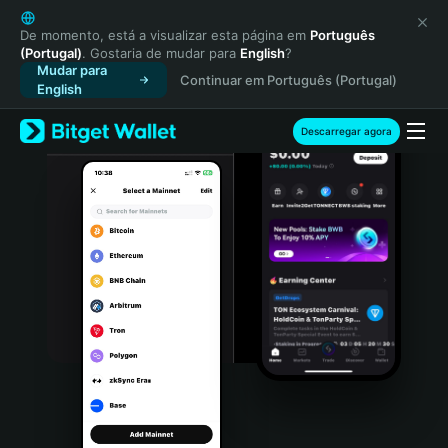
English
日本語
De momento, está a visualizar esta página em
Português
(Portugal)
. Gostaria de mudar para
English
?
Tiếng Việt
Mudar para
Continuar em Português (Portugal)
Русский
English
Español (Latinoamérica)
Türkçe
Descarregar agora
Italiano
Français
Deutsch
简体中文
繁體中文
Português (Portugal)
Bahasa Indonesia
ภาษาไทย
हिन्दी
বাংলা
Español
Português (Brasil)
Español (Argentina)