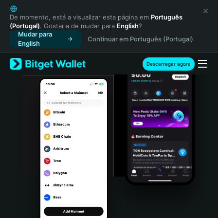
English
日本語
De momento, está a visualizar esta página em
Português
(Portugal)
. Gostaria de mudar para
English
?
Tiếng Việt
Mudar para
Continuar em Português (Portugal)
Русский
English
Español (Latinoamérica)
Türkçe
Descarregar agora
Italiano
Français
Deutsch
简体中文
繁體中文
Português (Portugal)
Bahasa Indonesia
ภาษาไทย
हिन्दी
বাংলা
Español
Português (Brasil)
Español (Argentina)