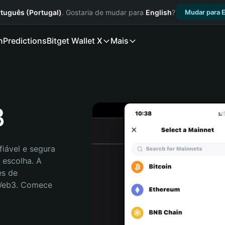
tuguês (Portugal)
. Gostaria de mudar para
English
?
Mudar para E
n
Predictions
Bitget Wallet X
Mais
B
iável e segura 
escolha. A 
s de 
 Web3. Comece 