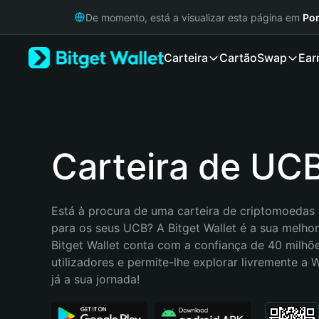
English
De momento, está a visualizar esta página em
Por
日本語
Tiếng Việt
Carteira
Cartão
Swap
Ear
Русский
Español (Latinoamérica)
Türkçe
Italiano
Français
Deutsch
Carteira de UC
简体中文
繁體中文
Português (Portugal)
Está à procura de uma carteira de criptomoedas f
Bahasa Indonesia
para os seus UCB? A Bitget Wallet é a sua melhor 
ภาษาไทย
Bitget Wallet conta com a confiança de 40 milhõe
हिन्दी
utilizadores e permite-lhe explorar livremente a
বাংলা
já a sua jornada!
Español
Português (Brasil)
Español (Argentina)