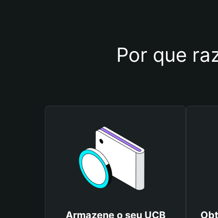
Por que raz
Armazene o seu UCB
Obt