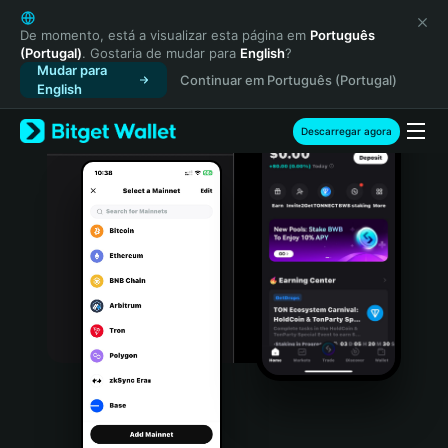
English
日本語
De momento, está a visualizar esta página em
Português
(Portugal)
. Gostaria de mudar para
English
?
Tiếng Việt
Mudar para
Continuar em Português (Portugal)
Русский
English
Español (Latinoamérica)
Türkçe
Descarregar agora
Italiano
Français
Deutsch
简体中文
繁體中文
Português (Portugal)
Bahasa Indonesia
ภาษาไทย
हिन्दी
বাংলা
Español
Português (Brasil)
Español (Argentina)