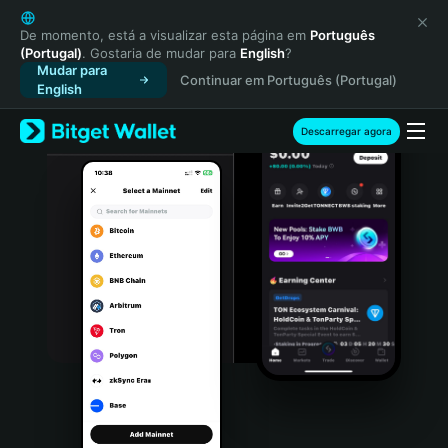
English
日本語
De momento, está a visualizar esta página em
Português
(Portugal)
. Gostaria de mudar para
English
?
Tiếng Việt
Mudar para
Continuar em Português (Portugal)
Русский
English
Español (Latinoamérica)
Türkçe
Descarregar agora
Italiano
Français
Deutsch
简体中文
繁體中文
Português (Portugal)
Bahasa Indonesia
ภาษาไทย
हिन्दी
বাংলা
Español
Português (Brasil)
Español (Argentina)