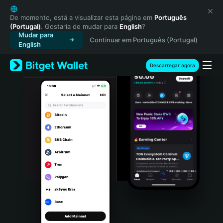
English
日本語
De momento, está a visualizar esta página em
Português
(Portugal)
. Gostaria de mudar para
English
?
Tiếng Việt
Mudar para
Continuar em Português (Portugal)
Русский
English
Español (Latinoamérica)
Türkçe
Descarregar agora
Italiano
Français
Deutsch
简体中文
繁體中文
Português (Portugal)
Bahasa Indonesia
ภาษาไทย
हिन्दी
বাংলা
Español
Português (Brasil)
Español (Argentina)