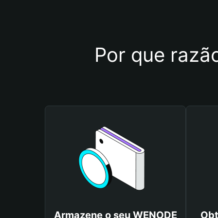
Por que razão
Armazene o seu WENODE
Obt