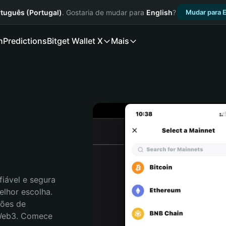
tuguês (Portugal)
. Gostaria de mudar para
English
?
Mudar para E
n
Predictions
Bitget Wallet X
Mais
iável e segura 
lhor escolha. 
ões de 
 Web3. Comece 