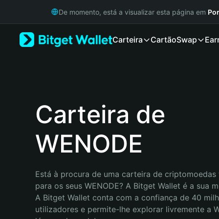
English
De momento, está a visualizar esta página em
Por
日本語
Tiếng Việt
Carteira
Cartão
Swap
Ear
Русский
Español (Latinoamérica)
Türkçe
Italiano
Français
Deutsch
Carteira de
简体中文
繁體中文
WENODE
Português (Portugal)
Bahasa Indonesia
ภาษาไทย
हिन्दी
Está à procura de uma carteira de criptomoedas f
বাংলা
para os seus WENODE? A Bitget Wallet é a sua me
Español
A Bitget Wallet conta com a confiança de 40 milh
Português (Brasil)
utilizadores e permite-lhe explorar livremente a
Español (Argentina)