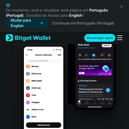
English
日本語
De momento, está a visualizar esta página em
Português
(Portugal)
. Gostaria de mudar para
English
?
Tiếng Việt
Mudar para
Continuar em Português (Portugal)
Русский
English
Español (Latinoamérica)
Türkçe
Descarregar agora
Italiano
Français
Deutsch
简体中文
繁體中文
Português (Portugal)
Bahasa Indonesia
ภาษาไทย
हिन्दी
বাংলা
Español
Português (Brasil)
Español (Argentina)