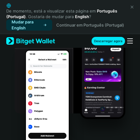
English
日本語
De momento, está a visualizar esta página em
Português
(Portugal)
. Gostaria de mudar para
English
?
Tiếng Việt
Mudar para
Continuar em Português (Portugal)
Русский
English
Español (Latinoamérica)
Türkçe
Descarregar agora
Italiano
Français
Deutsch
简体中文
繁體中文
Português (Portugal)
Bahasa Indonesia
ภาษาไทย
हिन्दी
বাংলা
Español
Português (Brasil)
Español (Argentina)