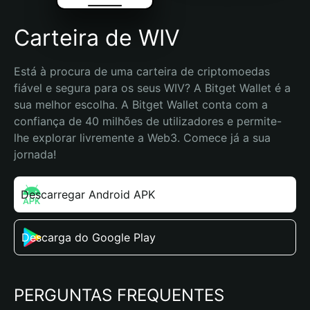
Carteira de WIV
Está à procura de uma carteira de criptomoedas 
fiável e segura para os seus WIV? A Bitget Wallet é a 
sua melhor escolha. A Bitget Wallet conta com a 
confiança de 40 milhões de utilizadores e permite-
lhe explorar livremente a Web3. Comece já a sua 
jornada!
Descarregar Android APK
Descarga do Google Play
PERGUNTAS FREQUENTES