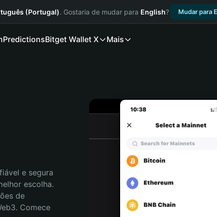
tuguês (Portugal)
. Gostaria de mudar para
English
?
Mudar para E
n
Predictions
Bitget Wallet X
Mais
iável e segura 
elhor escolha. 
ões de 
 Web3. Comece 