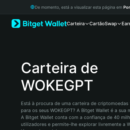
English
De momento, está a visualizar esta página em
Por
日本語
Tiếng Việt
Carteira
Cartão
Swap
Ear
Русский
Español (Latinoamérica)
Türkçe
Italiano
Français
Deutsch
Carteira de
简体中文
繁體中文
WOKEGPT
Português (Portugal)
Bahasa Indonesia
ภาษาไทย
हिन्दी
Está à procura de uma carteira de criptomoedas f
বাংলা
para os seus WOKEGPT? A Bitget Wallet é a sua m
Español
A Bitget Wallet conta com a confiança de 40 milh
Português (Brasil)
utilizadores e permite-lhe explorar livremente a
Español (Argentina)