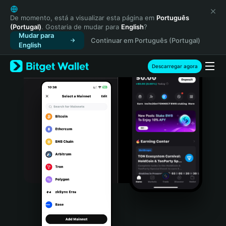
English
日本語
De momento, está a visualizar esta página em
Português
(Portugal)
. Gostaria de mudar para
English
?
Tiếng Việt
Mudar para
Continuar em Português (Portugal)
Русский
English
Español (Latinoamérica)
Türkçe
Descarregar agora
Italiano
Français
Deutsch
简体中文
繁體中文
Português (Portugal)
Bahasa Indonesia
ภาษาไทย
हिन्दी
বাংলা
Español
Português (Brasil)
Español (Argentina)