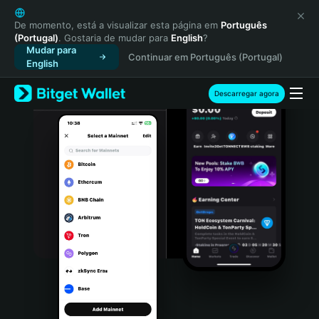
English
日本語
De momento, está a visualizar esta página em
Português
(Portugal)
. Gostaria de mudar para
English
?
Tiếng Việt
Mudar para
Continuar em Português (Portugal)
Русский
English
Español (Latinoamérica)
Türkçe
Descarregar agora
Italiano
Français
Deutsch
简体中文
繁體中文
Português (Portugal)
Bahasa Indonesia
ภาษาไทย
हिन्दी
বাংলা
Español
Português (Brasil)
Español (Argentina)