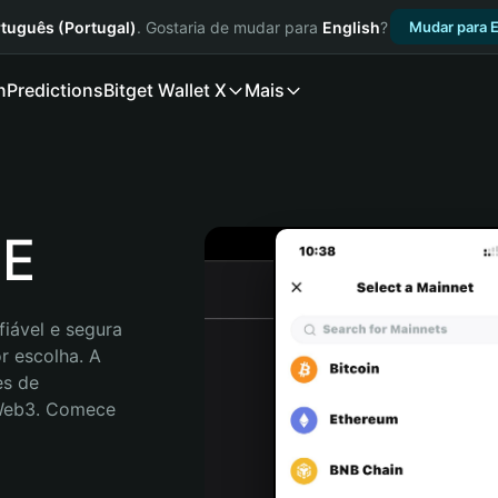
tuguês (Portugal)
. Gostaria de mudar para
English
?
Mudar para E
n
Predictions
Bitget Wallet X
Mais
LE
iável e segura 
 escolha. A 
s de 
 Web3. Comece 