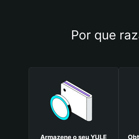
Por que raz
Armazene o seu YULE
Obt