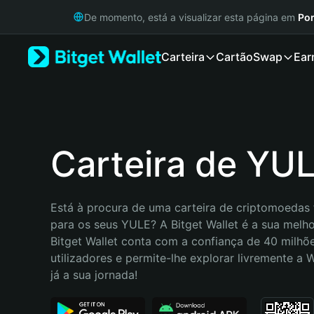
English
De momento, está a visualizar esta página em
Por
日本語
Tiếng Việt
Carteira
Cartão
Swap
Ear
Русский
Español (Latinoamérica)
Türkçe
Italiano
Français
Deutsch
Carteira de YU
简体中文
繁體中文
Português (Portugal)
Está à procura de uma carteira de criptomoedas f
Bahasa Indonesia
para os seus YULE? A Bitget Wallet é a sua melhor
ภาษาไทย
Bitget Wallet conta com a confiança de 40 milhõe
हिन्दी
utilizadores e permite-lhe explorar livremente a
বাংলা
já a sua jornada!
Español
Português (Brasil)
Español (Argentina)