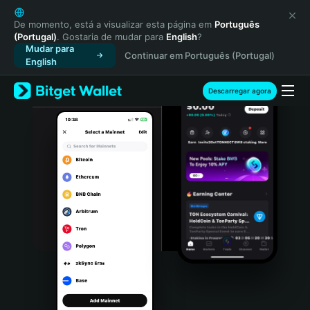
English
日本語
De momento, está a visualizar esta página em
Português
(Portugal)
. Gostaria de mudar para
English
?
Tiếng Việt
Mudar para
Continuar em Português (Portugal)
Русский
English
Español (Latinoamérica)
Türkçe
Descarregar agora
Italiano
Français
Deutsch
简体中文
繁體中文
Português (Portugal)
Bahasa Indonesia
ภาษาไทย
हिन्दी
বাংলা
Español
Português (Brasil)
Español (Argentina)