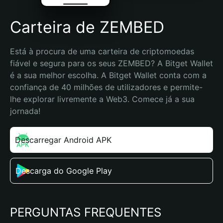
Carteira de ZEMBED
Está à procura de uma carteira de criptomoedas 
fiável e segura para os seus ZEMBED? A Bitget Wallet 
é a sua melhor escolha. A Bitget Wallet conta com a 
confiança de 40 milhões de utilizadores e permite-
lhe explorar livremente a Web3. Comece já a sua 
jornada!
Descarregar Android APK
Descarga do Google Play
PERGUNTAS FREQUENTES