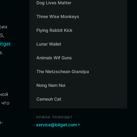
Dog Lives Matter
Three Wise Monkeys
оих
Flying Rabbit Kick
S,
itget
Lunar Wallet
в.
Animals Wif Guns
The Nietzschean Grandpa
Nong Nam Noi
тной
Cameuh Cat
 что
НУЖНА ПОМОЩЬ?
м-
service@bitget.com