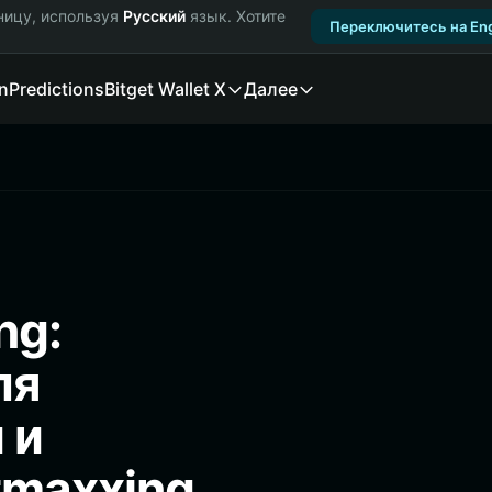
ницу, используя
Русский
язык. Хотите
Переключитесь на Eng
n
Predictions
Bitget Wallet X
Далее
ng:
ля
 и
tmaxxing