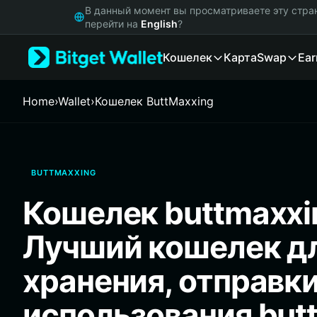
English
В данный момент вы просматриваете эту стра
日本語
перейти на
English
?
Tiếng Việt
Кошелек
Карта
Swap
Ear
Русский
Español (Latinoamérica)
Türkçe
Home
›
Wallet
›
Кошелек ButtMaxxing
Italiano
Français
Deutsch
简体中文
BUTTMAXXING
繁體中文
Português (Portugal)
Кошелек buttmaxxi
Bahasa Indonesia
ภาษาไทย
Лучший кошелек д
हिन्दी
বাংলা
хранения, отправки
Español
Português (Brasil)
использования but
Español (Argentina)