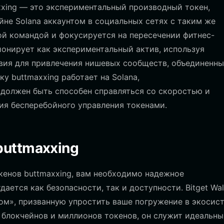
xxing — это экспериментальный производный токен,
не Solana аккаунтом в социальных сетях с таким же
ой командой и фокусируется на пересечении фитнес-
ионирует как экспериментальный актив, используя
вия для привлечения нишевых сообществ, объединенны
у buttmaxxing работает на Solana,
должен быть способен справляться со скоростью и
ия бесперебойного управления токенами.
buttmaxxing
кенов buttmaxxing, вам необходимо надежное
ается как безопасности, так и доступности. Bitget Wal
ом», призванную упростить ваше погружение в экосис
 блокчейнов и миллионов токенов, он служит идеальн