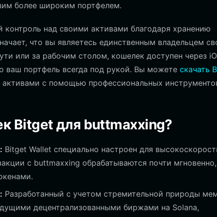
ашим более широким портфелем.
ный контроль над своими активами благодаря хранению
значает, что вы являетесь единственным владельцем св
пути или за рабочим столом, кошелек доступен через iO
то ваш портфель всегда под рукой. Вы можете
скачать B
и активами с помощью профессиональных инструменто
 Bitget для buttmaxxing?
:
Bitget Wallet специально настроен для высокоскорос
закции с buttmaxxing обрабатываются почти мгновенно,
окенами.
:
Разработанный с учетом стремительной природы ме
едущими децентрализованными биржами на Solana,