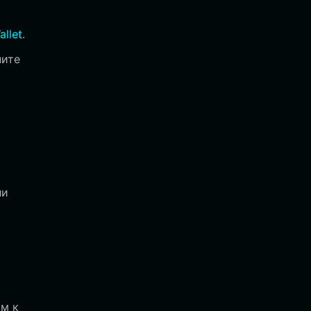
allet
.
ните
ли
ым к