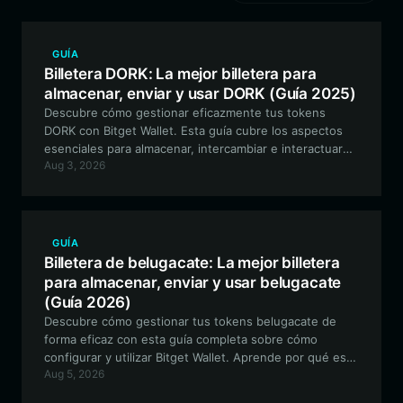
GUÍA
Billetera DORK: La mejor billetera para
almacenar, enviar y usar DORK (Guía 2025)
Descubre cómo gestionar eficazmente tus tokens
DORK con Bitget Wallet. Esta guía cubre los aspectos
esenciales para almacenar, intercambiar e interactuar
Aug 3, 2026
con el ecosistema DORK LORD utilizando una billetera
compatible con EVM, segura y descentralizada.
GUÍA
Billetera de belugacate: La mejor billetera
para almacenar, enviar y usar belugacate
(Guía 2026)
Descubre cómo gestionar tus tokens belugacate de
forma eficaz con esta guía completa sobre cómo
configurar y utilizar Bitget Wallet. Aprende por qué es la
Aug 5, 2026
mejor opción para la gestión segura de tokens meme
multicadena.