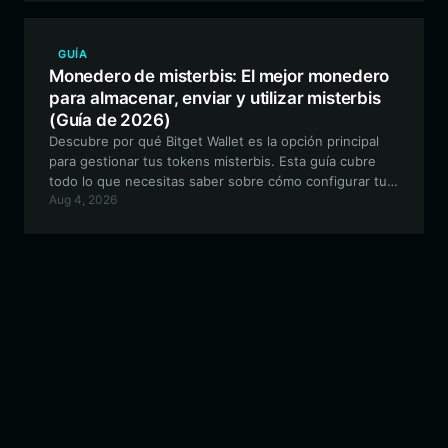
GUÍA
Monedero de misterbis: El mejor monedero
para almacenar, enviar y utilizar misterbis
(Guía de 2026)
Descubre por qué Bitget Wallet es la opción principal
para gestionar tus tokens misterbis. Esta guía cubre
todo lo que necesitas saber sobre cómo configurar tu
Aug 4, 2026
billetera segura de misterbis para operar, participar en
la gobernanza comunitaria y formar parte del
ecosistema de fans en cadena en constante evolución.