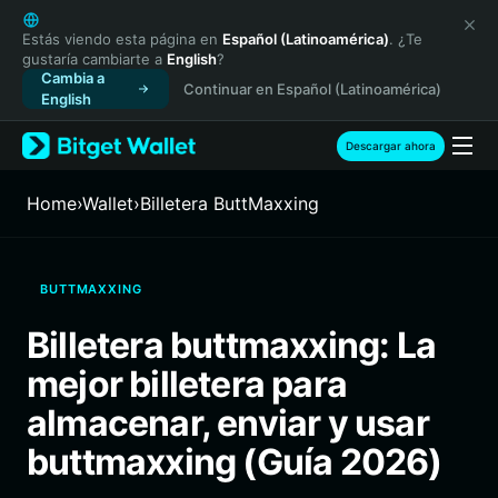
English
日本語
Estás viendo esta página en
Español (Latinoamérica)
. ¿Te
gustaría cambiarte a
English
?
Tiếng Việt
Cambia a
Continuar en Español (Latinoamérica)
Русский
English
Español (Latinoamérica)
Türkçe
Descargar ahora
Italiano
Français
Home
›
Wallet
›
Billetera ButtMaxxing
Deutsch
简体中文
繁體中文
BUTTMAXXING
Português (Portugal)
Bahasa Indonesia
Billetera buttmaxxing: La
ภาษาไทย
mejor billetera para
हिन्दी
বাংলা
almacenar, enviar y usar
Español
buttmaxxing (Guía 2026)
Português (Brasil)
Español (Argentina)