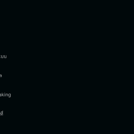
แบบ
ล
aking
ี่
ม