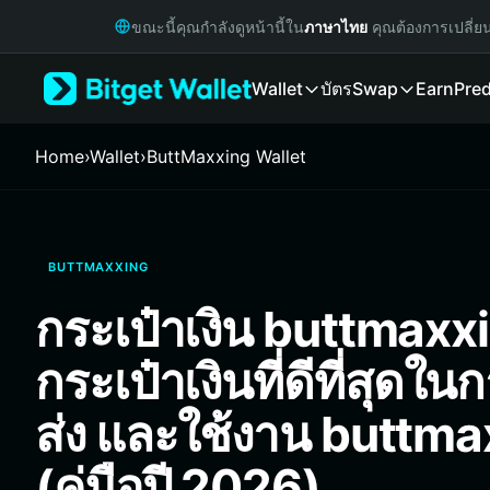
English
ขณะนี้คุณกำลังดูหน้านี้ใน
ภาษาไทย
คุณต้องการเปลี่ย
日本語
Tiếng Việt
Wallet
บัตร
Swap
Earn
Pred
Русский
Español (Latinoamérica)
Türkçe
Home
›
Wallet
›
ButtMaxxing Wallet
Italiano
Français
Deutsch
简体中文
BUTTMAXXING
繁體中文
Português (Portugal)
กระเป๋าเงิน buttmaxx
Bahasa Indonesia
ภาษาไทย
กระเป๋าเงินที่ดีที่สุดใน
हिन्दी
বাংলা
ส่ง และใช้งาน buttm
Español
Português (Brasil)
(คู่มือปี 2026)
Español (Argentina)