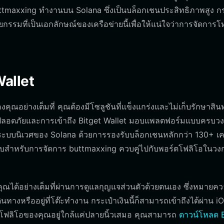
tmaxxing ทำงานบน Solana ซึ่งเป็นบล็อกเชนประสิทธิภาพสูง กร
รมที่เป็นเอกลักษณ์ของเครือข่ายนี้เพื่อให้แน่ใจว่าการจัดการโ
allet
อย่างเต็มที่ คุณต้องมีโซลูชันที่แข็งแกร่งและไม่เก็บรักษาสินท
มปลอดภัยและการเข้าถึง Bitget Wallet มอบแพลตฟอร์มแบบครบวงจ
ะบบนิเวศของ Solana ด้วยการรองรับบล็อกเชนหลักกว่า 130+ เค
แบบสำหรับการจัดการ buttmaxxing ควบคู่ไปกับพอร์ตโฟลิโอในวงก
คุณได้อย่างเต็มที่ผ่านการดูแลกุญแจส่วนตัวด้วยตนเอง ซึ่งหมายคว
ินทางหรืออยู่ที่โต๊ะทำงาน กระเป๋าเงินนี้ก็สามารถเข้าถึงได้ผ่าน i
์ตโฟลิโอของคุณอยู่ใกล้แค่ปลายนิ้วเสมอ คุณสามารถ
ดาวน์โหลด B