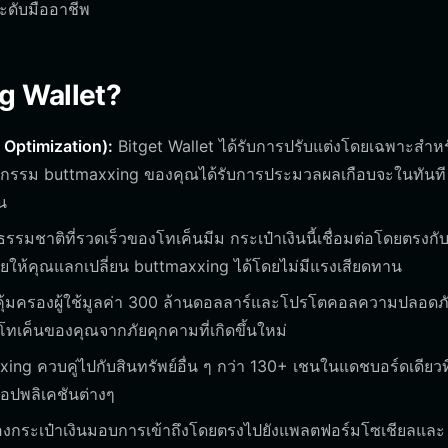
อระดับมืออาชีพ
ng Wallet?
 Optimization):
Bitget Wallet ได้รับการปรับแต่งโดยเฉพาะสำหร
ุรกรรม buttmaxxing ของคุณได้รับการประมวลผลเกือบจะในทันที ซ
น
รมชาติที่รวดเร็วของโทเค็นมีม กระเป๋าเงินนี้เชื่อมต่อโดยตรงกั
ยให้คุณแลกเปลี่ยน buttmaxxing ได้โดยไม่มีแรงเสียดทาน
คุ้มครองผู้ใช้มูลค่า 300 ล้านดอลลาร์และโปรโตคอลความปลอดภ
งโทเค็นของคุณจากภัยคุกคามที่เกิดขึ้นใหม่
ing ควบคู่ไปกับสินทรัพย์อื่น ๆ กว่า 130+ เชนในแดชบอร์ดเดียวท
อปพลิเคชันต่างๆ
องกระเป๋าเงินมอบการเข้าถึงโดยตรงไปยังแพลตฟอร์มโซเชียลและ