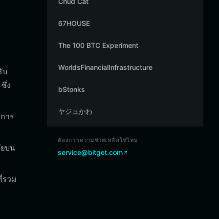
Chud Cat
67HOUSE
The 100 BTC Experiment
WorldsFinancialInfrastructure
ับ
ึ่ง
bStonks
ヤジュかわ
บการ
ต้องการความช่วยเหลือใช่ไหม
ัยบน
service@bitget.com
ี่รวม