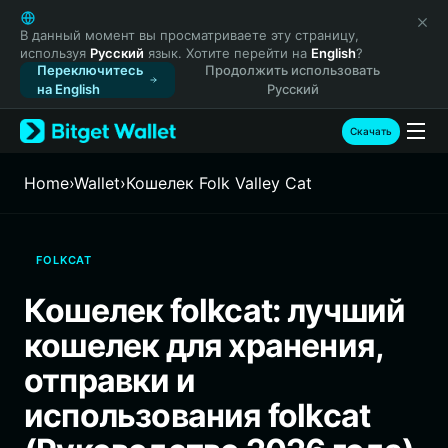
English
日本語
В данный момент вы просматриваете эту страницу,
используя
Русский
язык. Хотите перейти на
English
?
Tiếng Việt
Переключитесь
Продолжить использовать
Русский
на English
Русский
Español (Latinoamérica)
Türkçe
Скачать
Italiano
Français
Home
›
Wallet
›
Кошелек Folk Valley Cat
Deutsch
简体中文
繁體中文
FOLKCAT
Português (Portugal)
Bahasa Indonesia
Кошелек folkcat: лучший
ภาษาไทย
кошелек для хранения,
हिन्दी
বাংলা
отправки и
Español
использования folkcat
Português (Brasil)
Español (Argentina)