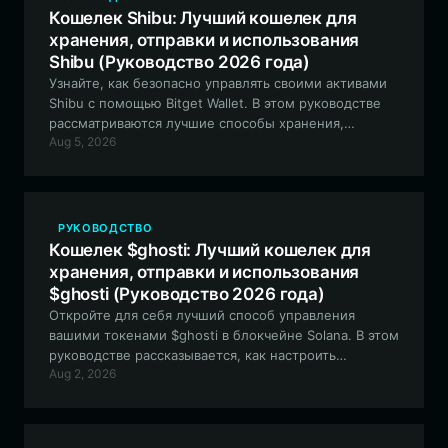
Кошелек Shibu: Лучший кошелек для
хранения, отправки и использования
Shibu (Руководство 2026 года)
Узнайте, как безопасно управлять своими активами
Shibu с помощью Bitget Wallet. В этом руководстве
рассматриваются лучшие способы хранения,
Aug 5, 2026
торговли и взаимодействия с экосистемой мем-
коина Shibu в сети EVM.
РУКОВОДСТВО
Кошелек $ghosti: Лучший кошелек для
хранения, отправки и использования
$ghosti (Руководство 2026 года)
Откройте для себя лучший способ управления
вашими токенами $ghosti в блокчейне Solana. В этом
руководстве рассказывается, как настроить
Aug 2, 2026
безопасный кошелек с помощью Bitget Wallet, что
обеспечит вам полный контроль над своими
активами и легкий доступ к экосистеме сообщества
$ghosti.