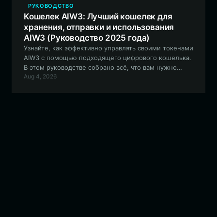
РУКОВОДСТВО
Кошелек AIW3: Лучший кошелек для
хранения, отправки и использования
AIW3 (Руководство 2025 года)
Узнайте, как эффективно управлять своими токенами
AIW3 с помощью подходящего цифрового кошелька.
В этом руководстве собрано всё, что вам нужно
Aug 4, 2026
знать о настройке безопасного кошелька,
совместимого с EVM, для взаимодействия с AI-
ориентированными торговыми стратегиями и
инфраструктурой DeFi.