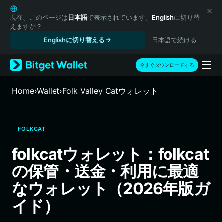
English
日本語
現在、このページは
日本語
で表示されています。
English
に切り替
えますか？
Tiếng Việt
Englishに切り替える
日本語で続ける
Русский
Español (Latinoamérica)
Türkçe
今すぐダウンロードする
Italiano
Français
Home
›
Wallet
›
Folk Valley Catウォレット
Deutsch
简体中文
繁體中文
FOLKCAT
Português (Portugal)
Bahasa Indonesia
folkcatウォレット：folkcat
ภาษาไทย
の保管・送金・利用に最適
हिन्दी
বাংলা
なウォレット（2026年版ガ
Español
イド）
Português (Brasil)
Español (Argentina)