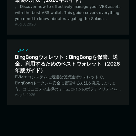
最良の方法（2026年ガイド）
。 Discover how to effectively manage your VBS assets
with the best VBS wallet. This guide covers everything
you need to know about navigating the Solana
Aug 3, 2026
ecosystem for Vaping Black Swan, from secure storage
to executing rapid trades. Discover how to effectively
manage your VBS assets with the best VBS wallet. This
guide covers everything you need to know about
navigating the Solana ecosystem for Vaping Black
ガイド
Swan, from secure storage to executing rapid trades.
BingBongウォレット：BingBongを保管、送
最適なVBSウォレットを使用してVBS資産を効果的に管理す
金、利用するためのベストウォレット（2026
る方法を学びましょう。このガイドでは、安全な保管から
年版ガイド）
迅速な取引の実行まで、Vaping Black Swanのための
EVMエコシステムに最適な仮想通貨ウォレットで、
Solanaエコシステムのナビゲートについて知っておくべき
BingBongトークンを安全に管理する方法を発見しましょ
すべてのことを網羅しています。
う。コミュニティ主導のミームコインのボラティリティを
Aug 5, 2026
乗りこなすために、Bitget Walletがいかに重要な機能を提
供しているかをぜひご確認ください。