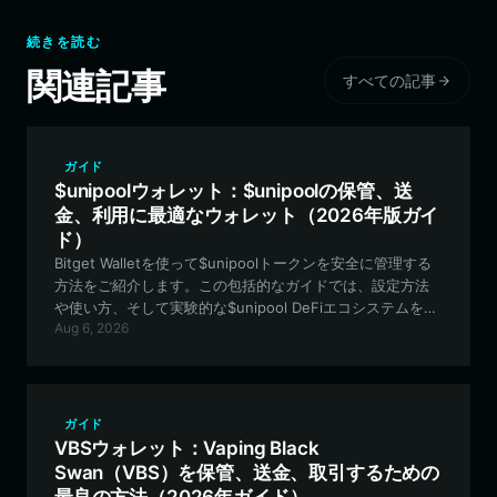
続きを読む
関連記事
すべての記事
ガイド
$unipoolウォレット：$unipoolの保管、送
金、利用に最適なウォレット（2026年版ガイ
ド）
Bitget Walletを使って$unipoolトークンを安全に管理する
方法をご紹介します。この包括的なガイドでは、設定方法
や使い方、そして実験的な$unipool DeFiエコシステムを利
Aug 6, 2026
用する上でなぜBitget Walletが最適な選択肢なのかなど、
最高の$unipoolウォレットアプリについて知っておくべき
すべてを網羅しています。
ガイド
VBSウォレット：Vaping Black
Swan（VBS）を保管、送金、取引するための