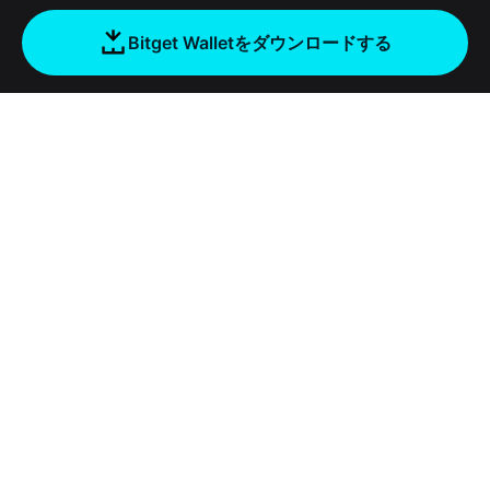
Bitget Walletをダウンロードする
会社
Bitget Walletについて
Products
ブログ
Crypto Card
Bitget Wallet X
アカデミー
Stablecoin Earn
デベロッパー
セキュリティ