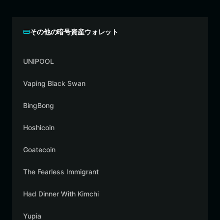
その他の暗号資産ウォレット
UNIPOOL
Vaping Black Swan
BingBong
Hoshicoin
Goatecoin
The Fearless Immigrant
Had Dinner With Kimchi
Yupia