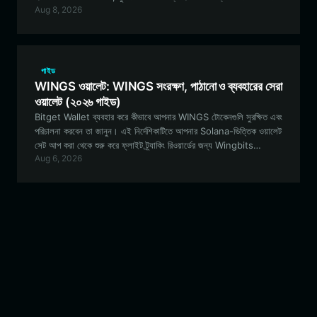
Aug 8, 2026
জানা প্রয়োজন তা কভার করে।
গাইড
WINGS ওয়ালেট: WINGS সংরক্ষণ, পাঠানো ও ব্যবহারের সেরা
ওয়ালেট (২০২৬ গাইড)
Bitget Wallet ব্যবহার করে কীভাবে আপনার WINGS টোকেনগুলি সুরক্ষিত এবং
পরিচালনা করবেন তা জানুন। এই নির্দেশিকাটিতে আপনার Solana-ভিত্তিক ওয়ালেট
সেট আপ করা থেকে শুরু করে ফ্লাইট ট্র্যাকিং রিওয়ার্ডের জন্য Wingbits
Aug 6, 2026
DePIN ইকোসিস্টেমে অংশগ্রহণ করা পর্যন্ত সবকিছুই কভার করা হয়েছে।