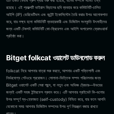
এটি একটি বেনামী গ্রুপ দ্বারা শুরু করা হয়েছে, যাদের সম্পর্কে সীমিত তথ্য
রয়েছে। এই প্রকল্পটি ভাইরাল বিড়ালের ছবি ব্যবহার করে কমিউনিটি-চালিত
আইপি (IP) ডেরিভেটিভস এবং কন্টেন্ট ইকোসিস্টেম তৈরি করার উপর আলোকপাত
করে, যার লক্ষ্য হলো কমিউনিটি ব্যবহারকারী এবং ডিজিটাল সংস্কৃতি উৎসাহীদের
জন্য একটি টেকসই কমিউনিটি কো-ক্রিয়েশন এবং আইপি অপারেশন ফ্রেমওয়ার্ক
প্রতিষ্ঠা করা।
Bitget folkcat ওয়ালেট ডাউনলোড করুন
folkcat নিয়ে আপনার যাত্রা শুরু করতে, আপনার একটি শক্তিশালী এবং
নির্ভরযোগ্য গেটওয়ে প্রয়োজন। সোলানা-ভিত্তিক সম্পদ পরিচালনার জন্য
Bitget ওয়ালেট একটি সেরা পছন্দ, যা নতুন এবং অভিজ্ঞ ট্রেডার—উভয়ের
জন্যই একটি সহজ ইন্টারফেস প্রদান করে। এটি আপনার প্রাইভেট কি-গুলোর
উপর সম্পূর্ণ স্ব-হেফাজত (self-custody) নিশ্চিত করে, যার ফলে আপনি
যেকোনো সময় আপনার ডিজিটাল সম্পদের উপর পূর্ণ নিয়ন্ত্রণ বজায় রাখতে
পারেন।