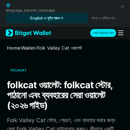
English
日本語
language_banner_message
Tiếng Việt
English এ সুইচ করুন
বাংলা এ চালিয়ে যান
Русский
Español (Latinoamérica)
এখনই ডাউনলোড করুন
Türkçe
Italiano
Home
›
Wallet
›
Folk Valley Cat ওয়ালেট
Français
Deutsch
简体中文
FOLKCAT
繁體中文
Português (Portugal)
folkcat ওয়ালেট: folkcat স্টোর,
Bahasa Indonesia
পাঠানো এবং ব্যবহারের সেরা ওয়ালেট
ภาษาไทย
हिन्दी
(২০২৬ গাইড)
বাংলা
Español
Folk Valley Cat স্টোর, প্রেরণ, এবং ব্যবহার করার জন্য
Português (Brasil)
Español (Argentina)
সেরা Folk Valley Cat ডাউনলোড করুন। কীভাবে একটি