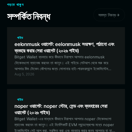
পড়তে থাকুন
সম্পর্কিত নিবন্ধ
সমস্ত নিবন্ধ
গাইড
eelonmusk ওয়ালেট: eelonmusk সংরক্ষণ, পাঠানো এবং
ব্যবহার করার সেরা ওয়ালেট (২০২৬ গাইড)
Bitget Wallet ব্যবহার করে কীভাবে নিরাপদে আপনার eelonmusk
টোকেনগুলো ম্যানেজ করবেন তা জানুন। এই গাইডে সেটআপ থেকে শুরু করে
আপনার মিম টোকেন কৌশলের জন্য সোলানার হাই-পারফরম্যান্স ইকোসিস্টেম
Aug 5, 2026
ব্যবহার করা পর্যন্ত সবকিছুই কভার করা হয়েছে।
গাইড
noper ওয়ালেট: noper স্টোর, সেন্ড এবং ব্যবহারের সেরা
ওয়ালেট (২০২৬ গাইড)
Bitget Wallet-এর মাধ্যমে কীভাবে নিরাপদে আপনার noper টোকেনগুলো
ম্যানেজ করবেন তা জানুন। এই নির্দেশিকাটি EVM ল্যান্ডস্কেপের মধ্যে noper
ইকোসিস্টেম সেট আপ করা, সুরক্ষিত করা এবং ব্যবহার করার জন্য আপনার যা যা