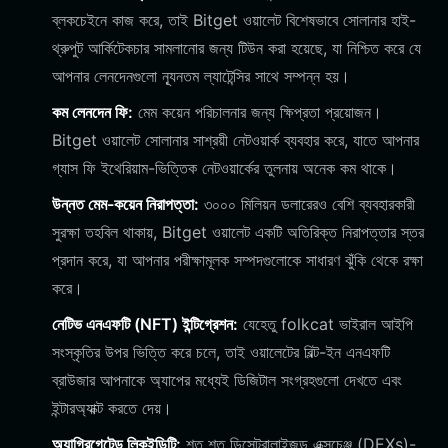
ব্লকচেইনে কাজ করে, তাই Bitget ওয়ালেট বিশেষভাবে সোলানার হাই-
থ্রুপুট আর্কিটেকচার সামলানোর জন্য টিউন করা হয়েছে, যা নিশ্চিত করে যে
আপনার লেনদেনগুলো ন্যূনতম ল্যাটেন্সির সাথে সম্পন্ন হয়।
কম লেনদেন ফি:
মেম কয়েন পরিচালনার জন্য ক্ষিপ্রতা প্রয়োজন।
Bitget ওয়ালেট সোলানার সাশ্রয়ী নেটওয়ার্ক ব্যবহার করে, যাতে আপনার
গ্যাস ফি ইথেরিয়াম-ভিত্তিক নেটওয়ার্কের তুলনায় অনেক কম থাকে।
উন্নত মেম-কয়েন নিরাপত্তা:
৩০০০ মিলিয়ন ডলারেরও বেশি ব্যবহারকারী
সুরক্ষা তহবিল থাকায়, Bitget ওয়ালেট একটি অতিরিক্ত নিরাপত্তার স্তর
প্রদান করে, যা আপনার পরীক্ষামূলক সম্পদগুলোকে সাধারণ ঝুঁকি থেকে রক্ষা
করে।
নেটিভ এনএফটি (NFT) ইন্টিগ্রেশন:
যেহেতু folkcat ভাইরাল আইপি
সংস্কৃতির উপর ভিত্তি করে চলে, তাই ওয়ালেটের বিল্ট-ইন এনএফটি
ব্রাউজার আপনাকে অ্যাপের মধ্যেই ডিজিটাল সংগ্রহগুলো দেখতে এবং
ইন্টারঅ্যাক্ট করতে দেয়।
অ্যাগ্রিগেটেড লিকুইডিটি:
শত শত ডিসেন্ট্রালাইজড এক্সচেঞ্জ (DEXs)-