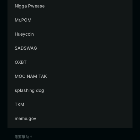
Nigga Pwease
Mr.POM
Hueycoin
SADSWAG
OXBT
MOO NAM TAK
splashing dog
TKM
meme.gov
需要幫助？