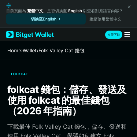
English
日本語
目前頁面為
繁體中文
。是否切換至
English
以查看對應語言內容？
Tiếng Việt
切換至English
繼續使用繁體中文
Русский
Español (Latinoamérica)
立即下載
Türkçe
Italiano
Home
›
Wallet
›
Folk Valley Cat 錢包
Français
Deutsch
简体中文
FOLKCAT
繁體中文
Português (Portugal)
folkcat 錢包：儲存、發送及
Bahasa Indonesia
使用 folkcat 的最佳錢包
ภาษาไทย
हिन्दी
（2026 年指南）
বাংলা
Español
下載最佳 Folk Valley Cat 錢包，儲存、發送和
Português (Brasil)
Español (Argentina)
使用 Folk Valley Cat。學習如何建立 Folk