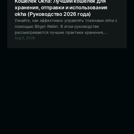
Кошелек Okha: Лучший кошелек для
хранения, отправки и использования
okha (Руководство 2026 года)
Узнайте, как эффективно управлять токенами okha с
помощью Bitget Wallet. В этом руководстве
рассматриваются лучшие практики хранения,
Aug 5, 2026
торговли и взаимодействия с сообществом мем-
токена Free Okha в экосистеме Solana.