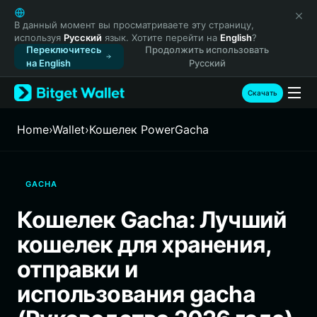
English
日本語
В данный момент вы просматриваете эту страницу,
используя
Русский
язык. Хотите перейти на
English
?
Tiếng Việt
Переключитесь
Продолжить использовать
Русский
на English
Русский
Español (Latinoamérica)
Türkçe
Скачать
Italiano
Français
Home
›
Wallet
›
Кошелек PowerGacha
Deutsch
简体中文
繁體中文
GACHA
Português (Portugal)
Bahasa Indonesia
Кошелек Gacha: Лучший
ภาษาไทย
кошелек для хранения,
हिन्दी
বাংলা
отправки и
Español
использования gacha
Português (Brasil)
Español (Argentina)