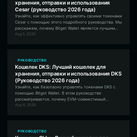
хранения, отправки и использования
Cesar (руководство 2026 года)
Узнайте, как эффективно управлять своими токенами
Cesar с помощью этого подробного руководства. Мы
расскажем, почему Bitget Wallet является лучшим
Aug 5, 2026
выбором для работы с этой мем-монетой на базе
Solana, обеспечивая безопасность, высокую
скорость работы и беспрепятственный доступ к
децентрализованным рынкам.
РУКОВОДСТВО
Кошелек DKS: Лучший кошелек для
хранения, отправки и использования DKS
(Руководство 2026 года)
Узнайте, как безопасно управлять токенами DKS с
помощью Bitget Wallet. В этом руководстве
рассматривается, почему EVM-совместимый
Aug 4, 2026
децентрализованный кошелек является лучшим
инструментом для участия в сообществе DKS и
управления вашими ончейн-активами.
РУКОВОДСТВО